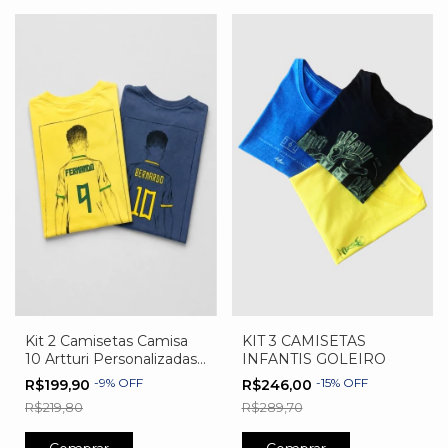
Kit 2 Camisetas Camisa
KIT 3 CAMISETAS
10 Artturi Personalizadas
INFANTIS GOLEIRO
– Azul e Amarela | Nome
-
9
%
OFF
-
15
%
OFF
R$199,90
R$246,00
e Número Exclusivos
R$219,80
R$289,70