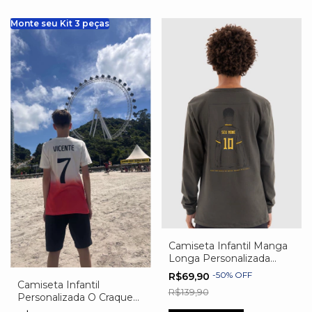
Monte seu Kit 3 peças
Camiseta Infantil Manga
Longa Personalizada
Jogador de Futebol
-
50
%
OFF
R$69,90
Camiseta Infantil
R$139,90
Personalizada O Craque
Tem Nome