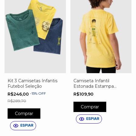
Kit 3 Camisetas Infantis
Camiseta Infantil
Futebol Seleção
Estonada Estampa
Camisa 10
-
15
%
OFF
R$246,00
R$109,90
PERSONALIZADA
R$289,70
Comprar
Comprar
ESPIAR
ESPIAR