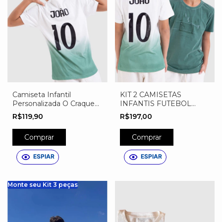
Camiseta Infantil
KIT 2 CAMISETAS
Personalizada O Craque
INFANTIS FUTEBOL
Tem Nome
AVANTE VERDAO
R$119,90
R$197,00
Comprar
Comprar
ESPIAR
ESPIAR
Monte seu Kit 3 peças