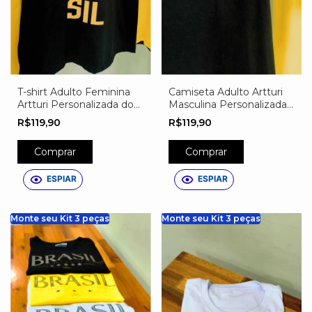
T-shirt Adulto Feminina
Camiseta Adulto Artturi
Artturi Personalizada do
Masculina Personalizada
Brasil – Nome, Número e
do Brasil – Nome,
R$119,90
R$119,90
Escudo Exclusivo Preta
Número e Escudo
Exclusivo Preta
Comprar
Comprar
ESPIAR
ESPIAR
Monte seu Kit 3 peças
Monte seu Kit 3 peças