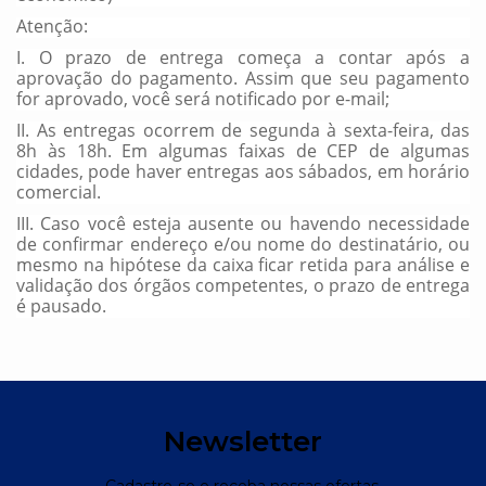
Atenção:
I. O prazo de entrega começa a contar após a
aprovação do pagamento. Assim que seu pagamento
for aprovado, você será notificado por e-mail;
II. As entregas ocorrem de segunda à sexta-feira, das
8h às 18h. Em algumas faixas de CEP de algumas
cidades, pode haver entregas aos sábados, em horário
comercial.
III. Caso você esteja ausente ou havendo necessidade
de confirmar endereço e/ou nome do destinatário, ou
mesmo na hipótese da caixa ficar retida para análise e
validação dos órgãos competentes, o prazo de entrega
é pausado.
Newsletter
Cadastre-se e receba nossas ofertas.