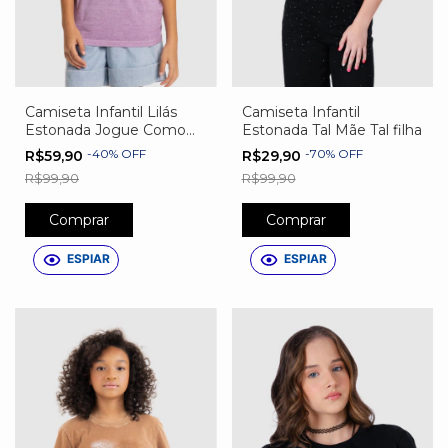
Camiseta Infantil Lilás
Camiseta Infantil
Estonada Jogue Como
Estonada Tal Mãe Tal filha
Uma Garota
-
40
%
OFF
-
70
%
OFF
R$59,90
R$29,90
R$99,90
R$99,90
Comprar
Comprar
ESPIAR
ESPIAR