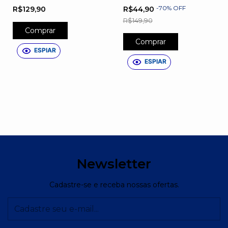
Mãe de Goleiro
Filho Tal Mãe Tal Filha
-
70
%
OFF
R$129,90
R$44,90
R$149,90
Comprar
Comprar
ESPIAR
ESPIAR
Newsletter
Cadastre-se e receba nossas ofertas.