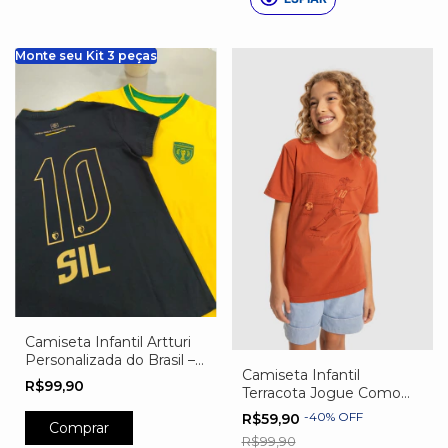
Monte seu Kit 3 peças
Camiseta Infantil Artturi
Personalizada do Brasil –
Camiseta Infantil
Nome, Número e Escudo
R$99,90
Terracota Jogue Como
Exclusivo Preta
Uma Garota
-
40
%
OFF
R$59,90
Comprar
R$99,90