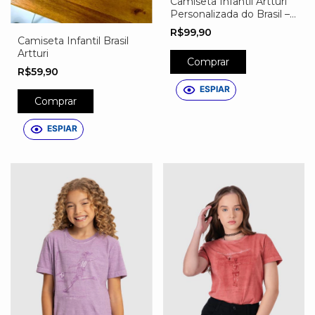
Camiseta Infantil Artturi
Personalizada do Brasil –
Nome, Número e Escudo
R$99,90
Exclusivo
Camiseta Infantil Brasil
Artturi
Comprar
R$59,90
ESPIAR
Comprar
ESPIAR