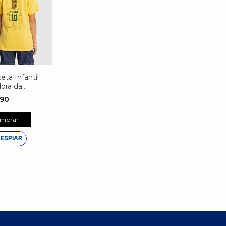
eta Infantil
ora da
ão
,90
nalizada
mprar
ESPIAR