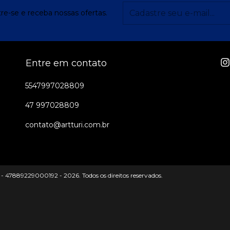
re-se e receba nossas ofertas.
Entre em contato
5547997028809
47 997028809
contato@artturi.com.br
 - 47889229000192 - 2026. Todos os direitos reservados.