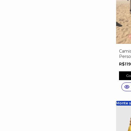
Camis
Perso
Craq
R$11
Co
Monte s