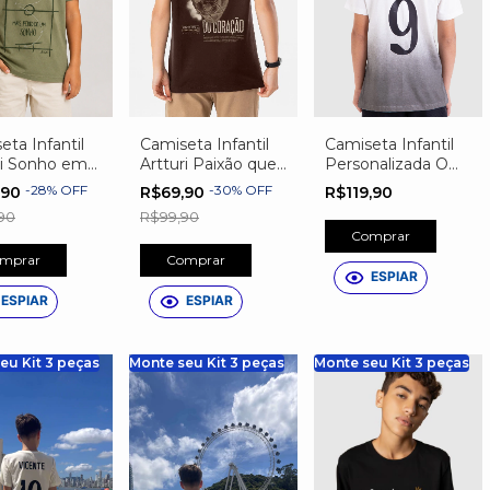
Camiseta Infantil
eta Infantil
Camiseta Infantil
Artturi Paixão que
ri Sonho em
Personalizada O
vem do Coração
Passe
Craque Tem Nome
-
30
%
OFF
-
28
%
OFF
R$69,90
,90
R$119,90
R$99,90
90
Comprar
Comprar
mprar
ESPIAR
ESPIAR
ESPIAR
eu Kit 3 peças
Monte seu Kit 3 peças
Monte seu Kit 3 peças