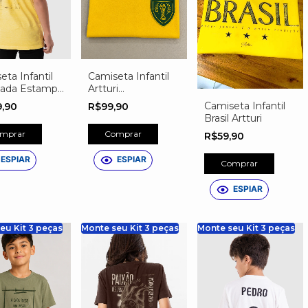
eta Infantil
Camiseta Infantil
nada Estampa
Artturi
a 10
Personalizada do
Camiseta Infantil
9,90
R$99,90
ONALIZADA
Brasil – Nome,
Brasil Artturi
Número e Escudo
mprar
Comprar
R$59,90
Exclusivo
ESPIAR
ESPIAR
Comprar
ESPIAR
eu Kit 3 peças
Monte seu Kit 3 peças
Monte seu Kit 3 peças