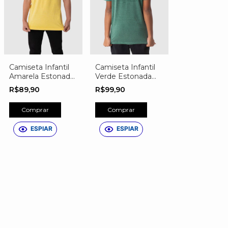
Camiseta Infantil
Camiseta Infantil
Amarela Estonada
Verde Estonada
Estampa Evolução
Estampa Gol de
R$89,90
R$99,90
da Bola
Bicicleta
Comprar
Comprar
ESPIAR
ESPIAR