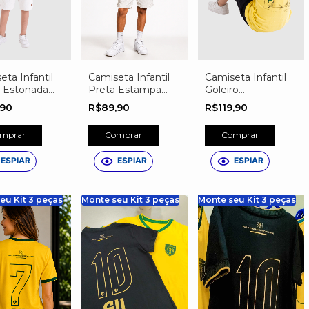
eta Infantil
Camiseta Infantil
Camiseta Infantil
 Estonada
Preta Estampa
Goleiro
mpa Gol Onde
Traves de Futebol
Personalizada
,90
R$89,90
R$119,90
uja Dorme
mprar
Comprar
Comprar
ESPIAR
ESPIAR
ESPIAR
eu Kit 3 peças
Monte seu Kit 3 peças
Monte seu Kit 3 peças