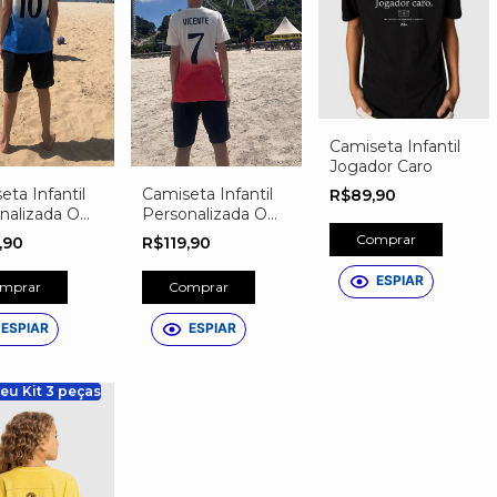
Camiseta Infantil
Jogador Caro
eta Infantil
Camiseta Infantil
R$89,90
nalizada O
Personalizada O
ue Tem Nome
Craque Tem Nome
Comprar
9,90
R$119,90
ESPIAR
mprar
Comprar
ESPIAR
ESPIAR
eu Kit 3 peças