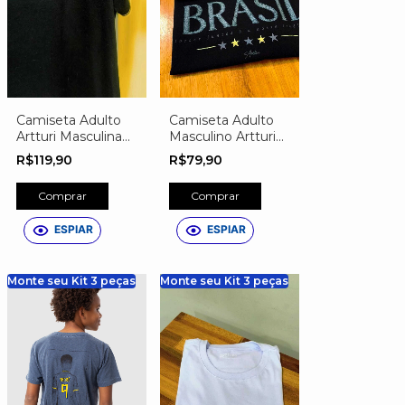
Camiseta Adulto
Camiseta Adulto
Artturi Masculina
Masculino Artturi
Personalizada do
do Brasil
R$119,90
R$79,90
Brasil – Nome,
Número e Escudo
Comprar
Comprar
Exclusivo Preta
ESPIAR
ESPIAR
Monte seu Kit 3 peças
Monte seu Kit 3 peças