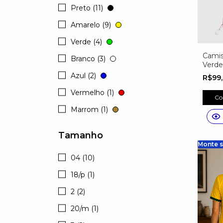
Preto (11)
Amarelo (9)
Verde (4)
Camis
Branco (3)
Verde
Esta
Azul (2)
R$99
a Cor
Vermelho (1)
Co
Marrom (1)
Tamanho
Monte s
04 (10)
18/p (1)
2 (2)
20/m (1)