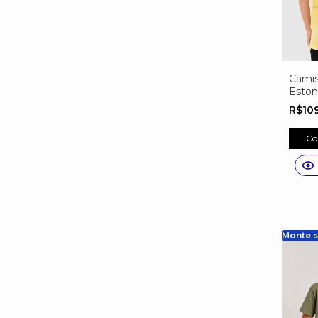
Camis
Esto
Camis
R$10
PERS
Co
Monte s