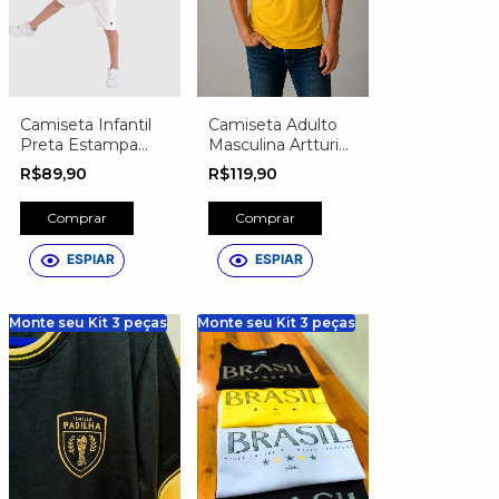
Camiseta Infantil
Camiseta Adulto
Preta Estampa
Masculina Artturi
Evolução da Luva
Personalizada do
R$89,90
R$119,90
de Goleiro
Brasil – Nome,
Número e Escudo
Comprar
Comprar
Exclusivo
ESPIAR
ESPIAR
Monte seu Kit 3 peças
Monte seu Kit 3 peças