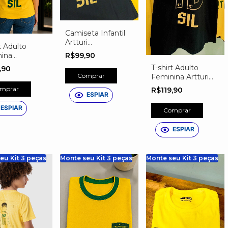
Camiseta Infantil
Artturi
t Adulto
Personalizada do
R$99,90
ina
Brasil – Nome,
nalizada do
T-shirt Adulto
9,90
Número e Escudo
l – Nome,
Comprar
Feminina Artturi
Exclusivo Preta
ro e Escudo
Personalizada do
mprar
R$119,90
sivo
ESPIAR
Brasil – Nome,
Número e Escudo
ESPIAR
Comprar
Exclusivo Preta
ESPIAR
eu Kit 3 peças
Monte seu Kit 3 peças
Monte seu Kit 3 peças