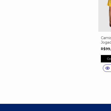
Camis
Jogad
Seleç
R$99
Perso
Co