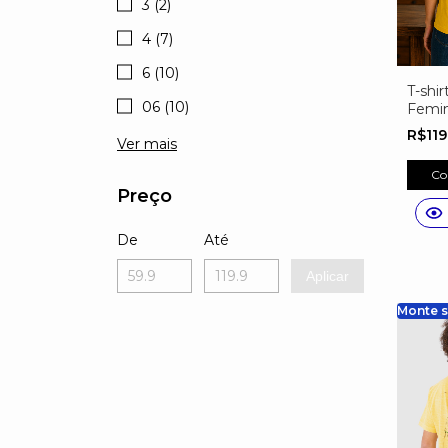
3 (2)
4 (7)
6 (10)
T-shir
06 (10)
Femin
Perso
R$11
Ver mais
Brasi
Núme
Co
Exclu
Preço
De
Até
Aplicar
Monte s