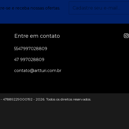
re-se e receba nossas ofertas.
Entre em contato
5547997028809
47 997028809
contato@artturi.com.br
 - 47889229000192 - 2026. Todos os direitos reservados.