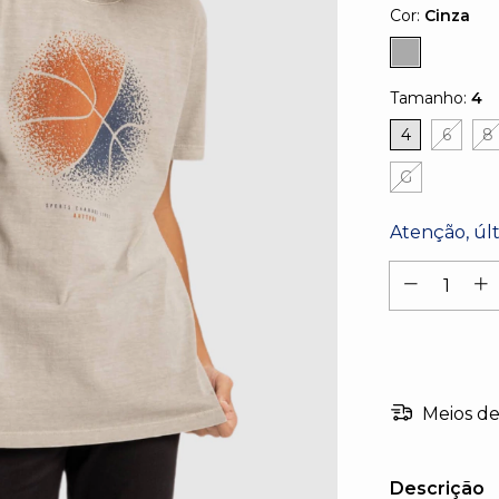
Cor:
Cinza
Tamanho:
4
4
6
8
G
Atenção, úl
Meios de
Descrição