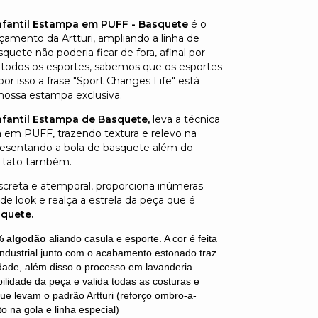
nfantil Estampa em PUFF - Basquete
é o
çamento da Artturi, ampliando a linha de
quete não poderia ficar de fora, afinal por
todos os esportes, sabemos que os esportes
or isso a frase "Sport Changes Life" está
ossa estampa exclusiva.
nfantil Estampa de Basquete,
leva a técnica
 em PUFF, trazendo textura e relevo na
resentando a bola de basquete além do
o tato também.
iscreta e atemporal, proporciona inúmeras
e look e realça a estrela da peça que é
squete.
% algodão
aliando casula e esporte. A cor é feita
industrial junto com o acabamento estonado traz
idade, além disso o processo em lavanderia
ilidade da peça e valida todas as costuras e
e levam o padrão Artturi (reforço ombro-a-
 na gola e linha especial)