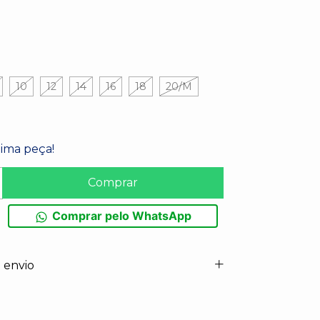
10
12
14
16
18
20/M
tima peça!
Comprar pelo WhatsApp
 envio