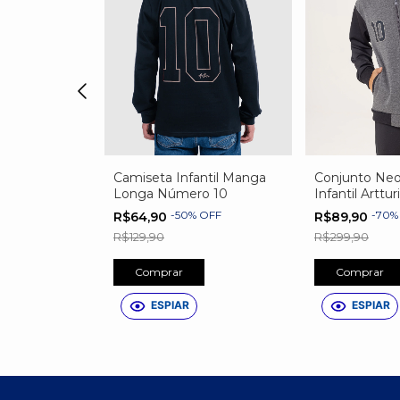
til Tal Pai Tal
Camiseta Infantil Manga
Conjunto Ne
Longa Número 10
Infantil Artturi
Personalizad
OFF
-
50
%
OFF
-
70
R$64,90
R$89,90
R$129,90
R$299,90
Comprar
Comprar
ESPIAR
ESPIAR