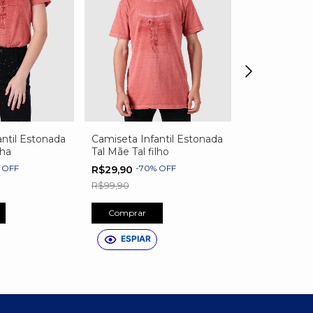
ntil Estonada
Camiseta Infantil Estonada
Camiseta Infa
lha
Tal Mãe Tal filho
Estampa em
Basquete
%
OFF
-
70
%
OFF
-
60
R$29,90
R$35,90
R$99,90
R$89,90
Comprar
Comprar
ESPIAR
ESPIAR