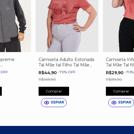
opreme
Camiseta Adulto Estonada
Camiseta Infa
Tal Mãe tal Filho Tal Mãe
Tal Mãe Tal fi
o
Tal Filha
%
OFF
-
70
%
OFF
-
70
R$44,90
R$29,90
R$149,90
R$99,90
Comprar
Comprar
ESPIAR
ESPIAR