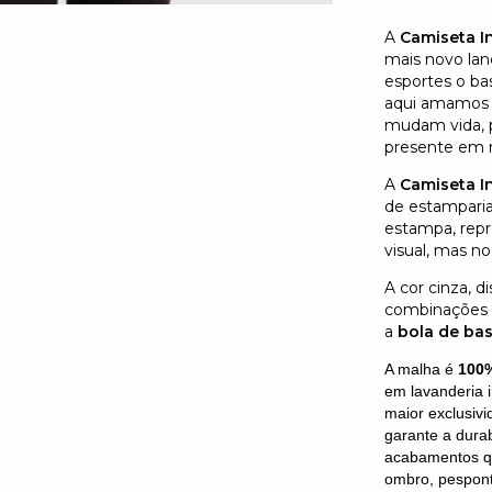
A
Camiseta I
mais novo lan
esportes o bas
aqui amamos 
mudam vida, p
presente em n
A
Camiseta I
de estamparia
estampa, rep
visual, mas n
A cor cinza, d
combinações d
a
bola de ba
A malha é
100
em lavanderia 
maior exclusiv
garante a durab
acabamentos qu
ombro, pesponto