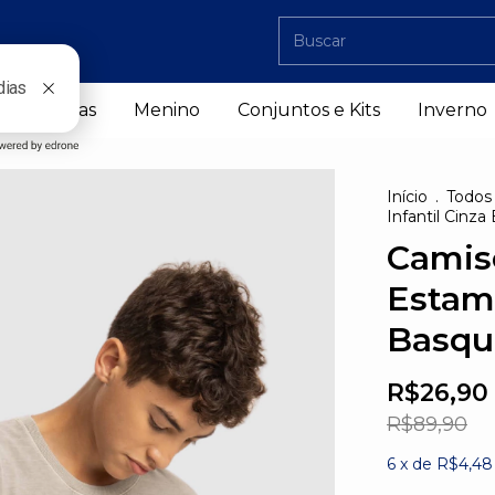
Camisetas
Menino
Conjuntos e Kits
Inverno
Início
.
Todos
Infantil Cin
Camise
Estam
Basqu
R$26,90
R$89,90
6
x de
R$4,48