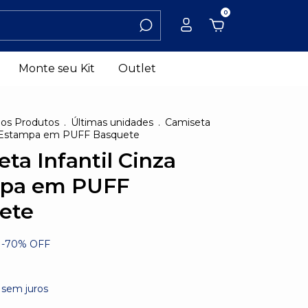
0
Monte seu Kit
Outlet
 os Produtos
.
Últimas unidades
.
Camiseta
za Estampa em PUFF Basquete
ta Infantil Cinza
pa em PUFF
ete
-
70
%
OFF
sem juros