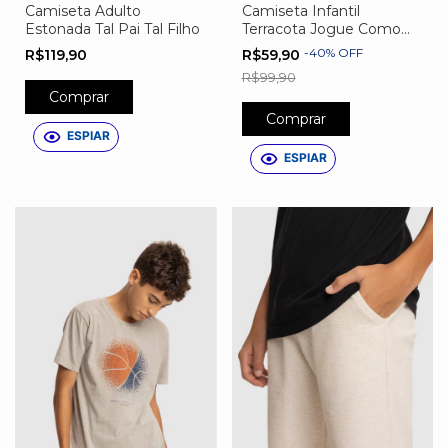
Camiseta Adulto
Camiseta Infantil
Estonada Tal Pai Tal Filho
Terracota Jogue Como
Uma Garota
-
40
%
OFF
R$119,90
R$59,90
R$99,90
Comprar
Comprar
ESPIAR
ESPIAR