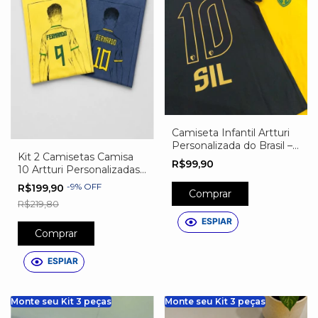
Camiseta Infantil Artturi
Personalizada do Brasil –
Kit 2 Camisetas Camisa
Nome, Número e Escudo
R$99,90
10 Artturi Personalizadas
Exclusivo Preta
– Azul e Amarela | Nome
-
9
%
OFF
R$199,90
Comprar
e Número Exclusivos
R$219,80
ESPIAR
Comprar
ESPIAR
Monte seu Kit 3 peças
Monte seu Kit 3 peças