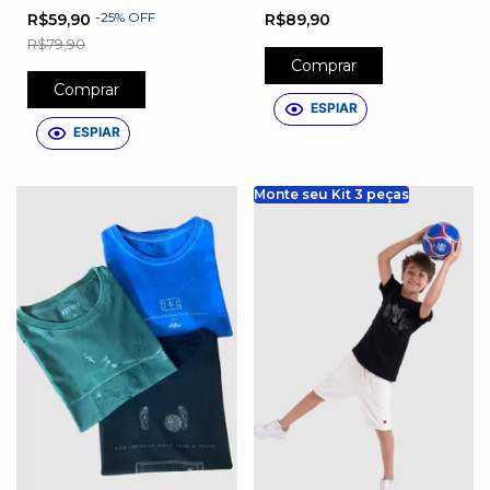
Atravessa O Esporte
Futebol
-
25
%
OFF
R$59,90
R$89,90
R$79,90
Comprar
Comprar
ESPIAR
ESPIAR
Monte seu Kit 3 peças