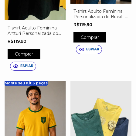
T-shirt Adulto Feminina
Personalizada do Brasil –
Nome, Número e Escudo
R$119,90
Exclusivo
T-shirt Adulto Feminina
Artturi Personalizada do
Comprar
Brasil – Nome, Número e
R$119,90
Escudo Exclusivo Preta
ESPIAR
Comprar
ESPIAR
Monte seu Kit 3 peças