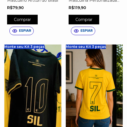
Masculino Artturi do Brasil
Masculina Personalizada
do Brasil – Nome,
R$79,90
R$119,90
Número e Escudo
Exclusivo Preta
Comprar
Comprar
ESPIAR
ESPIAR
Monte seu Kit 3 peças
Monte seu Kit 3 peças