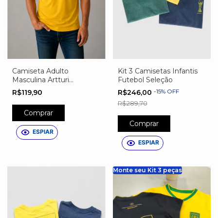
Kit 3 Camisetas Infantis
Camiseta Adulto
Futebol Seleção
Masculina Artturi
Personalizada do Brasil –
-
15
%
OFF
R$246,00
R$119,90
Nome, Número e Escudo
R$289,70
Exclusivo
Comprar
Comprar
ESPIAR
ESPIAR
Monte seu Kit 3 peças