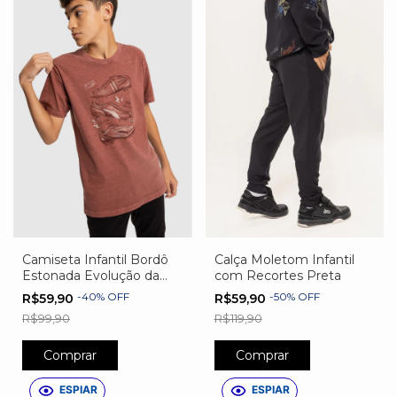
Camiseta Infantil Bordô
Calça Moletom Infantil
Estonada Evolução da
com Recortes Preta
Chuteira
-
40
%
OFF
-
50
%
OFF
R$59,90
R$59,90
R$99,90
R$119,90
Comprar
Comprar
ESPIAR
ESPIAR