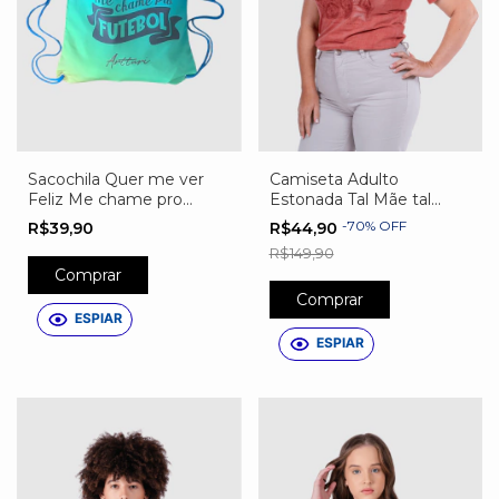
Sacochila Quer me ver
Camiseta Adulto
Feliz Me chame pro
Estonada Tal Mãe tal
futebol
Filho Tal Mãe Tal Filha
-
70
%
OFF
R$39,90
R$44,90
R$149,90
Comprar
Comprar
ESPIAR
ESPIAR