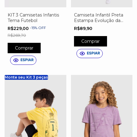
KIT 3 Camisetas Infantis
Camiseta Infantil Preta
Tema Futebol
Estampa Evolução da
Luva de Goleiro
-
15
%
OFF
R$229,00
R$89,90
R$269,70
Comprar
Comprar
ESPIAR
ESPIAR
Monte seu Kit 3 peças