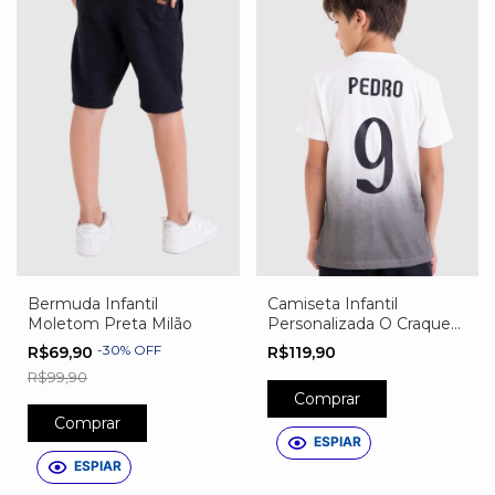
Bermuda Infantil
Camiseta Infantil
Moletom Preta Milão
Personalizada O Craque
Tem Nome
-
30
%
OFF
R$69,90
R$119,90
R$99,90
Comprar
Comprar
ESPIAR
ESPIAR