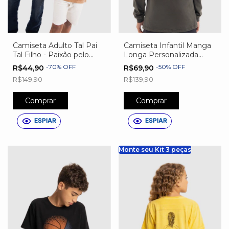
Camiseta Adulto Tal Pai
Camiseta Infantil Manga
Tal Filho - Paixão pelo
Longa Personalizada
Futebol
Jogador de Futebol
-
70
%
OFF
-
50
%
OFF
R$44,90
R$69,90
R$149,90
R$139,90
Comprar
Comprar
ESPIAR
ESPIAR
Monte seu Kit 3 peças