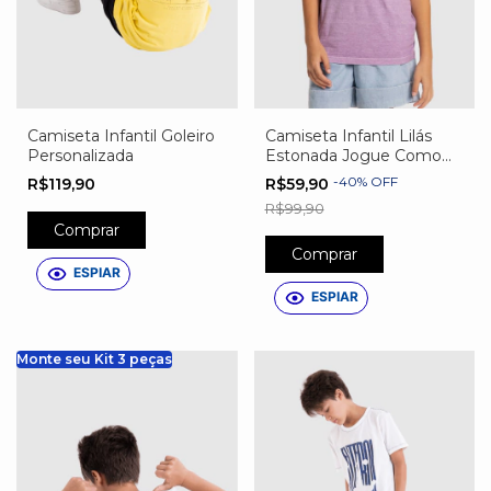
Camiseta Infantil Goleiro
Camiseta Infantil Lilás
Personalizada
Estonada Jogue Como
Uma Garota
-
40
%
OFF
R$119,90
R$59,90
R$99,90
Comprar
Comprar
ESPIAR
ESPIAR
Monte seu Kit 3 peças