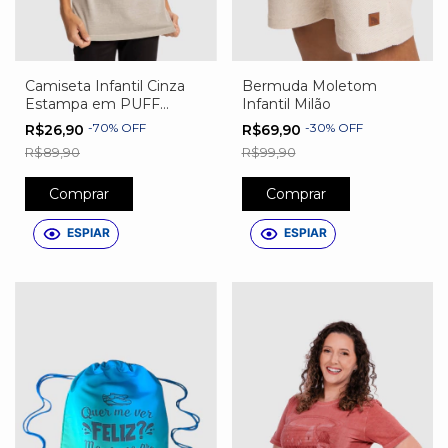
Camiseta Infantil Cinza
Bermuda Moletom
Estampa em PUFF
Infantil Milão
Basquete
-
70
%
OFF
-
30
%
OFF
R$26,90
R$69,90
R$89,90
R$99,90
Comprar
Comprar
ESPIAR
ESPIAR