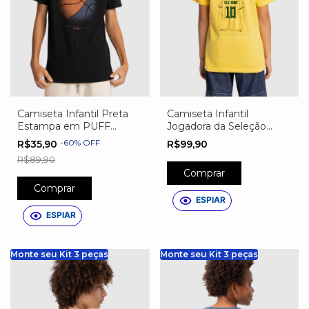
Camiseta Infantil Preta
Camiseta Infantil
Estampa em PUFF
Jogadora da Seleção
Basquete
Personalizada
-
60
%
OFF
R$35,90
R$99,90
R$89,90
Comprar
Comprar
ESPIAR
ESPIAR
Monte seu Kit 3 peças
Monte seu Kit 3 peças