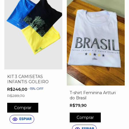
KIT 3 CAMISETAS
INFANTIS GOLEIRO
-
15
%
OFF
R$246,00
T-shirt Feminina Artturi
R$289,70
do Brasil
R$79,90
Comprar
Comprar
ESPIAR
ESPIAR